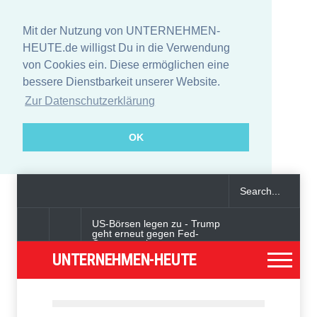
Mit der Nutzung von UNTERNEHMEN-
HEUTE.de willigst Du in die Verwendung
von Cookies ein. Diese ermöglichen eine
bessere Dienstbarkeit unserer Website.
Zur Datenschutzerklärung
OK
US-Börsen legen zu - Trump
geht erneut gegen Fed-
Gouverneurin vor
UNTERNEHMEN-HEUTE
Angeklagter wegen Auto-
Anschlag in München zu
lebenslanger Haft verurteilt