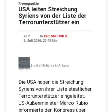
Brennpunkte
Studie: Europa bei
Drohnenabwehr
USA leiten Streichung
unzureichend vorbereitet
Syriens von der Liste der
Terrorunterstützer ein
AFP
In
BRENNPUNKTE
8. Juli 2026, 23:48 Uhr
Trump (r.) und al-Scharaa in Ankara
Bild: AFP
Die USA haben die Streichung
Syriens von ihrer Liste staatlicher
Terrorunterstützer eingeleitet.
US-Außenminister Marco Rubio
informierte den Kongress über