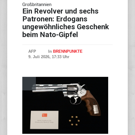
Großbritannien
Erneut hunderte Flugausfälle
durch Taifun ''Dolphin'' in
Ein Revolver und sechs
China
Patronen: Erdogans
ungewöhnliches Geschenk
beim Nato-Gipfel
AFP
In
BRENNPUNKTE
9. Juli 2026, 17:33 Uhr