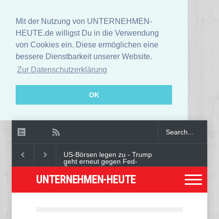
Mit der Nutzung von UNTERNEHMEN-
HEUTE.de willigst Du in die Verwendung
von Cookies ein. Diese ermöglichen eine
bessere Dienstbarkeit unserer Website.
Zur Datenschutzerklärung
OK
US-Börsen legen zu - Trump
geht erneut gegen Fed-
Gouverneurin vor
UNTERNEHMEN-HEUTE
Angeklagter wegen Auto-
Anschlag in München zu
lebenslanger Haft verurteilt