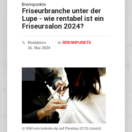
Brennpunkte
Vier Tote bei
Hubschrauberabsturz in Rio
Friseurbranche unter der
de Janeiro
Lupe - wie rentabel ist ein
Friseursalon 2024?
Redaktion
In
BRENNPUNKTE
16. Mai 2024
@ Bild von kaleido-dp auf Pixabay (CC0-Lizenz)