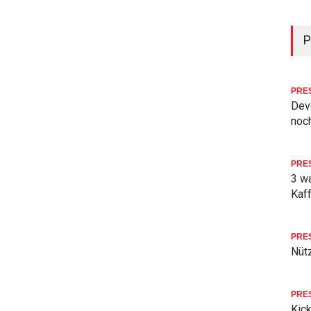
P
PRE
Deve
noch
PRE
3 w
Kaf
PRE
Nüt
PRE
Kick