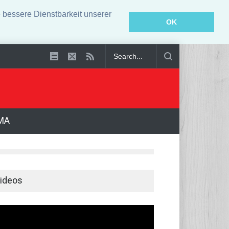
bessere Dienstbarkeit unserer
OK
Angeklagter wegen Auto-Anschlag in München zu lebenslanger Haft veru
MA
ideos