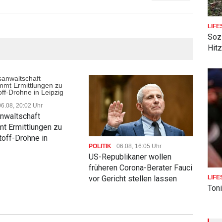
LIFE
Soz
Hit
06.08, 20:02 Uhr
POLI
nwaltschaft
Nac
t Ermittlungen zu
Jour
off-Drohne in
Fran
POLITIK
06.08, 16:05 Uhr
Verf
US-Republikaner wollen
früheren Corona-Berater Fauci
vor Gericht stellen lassen
LIFE
Toni