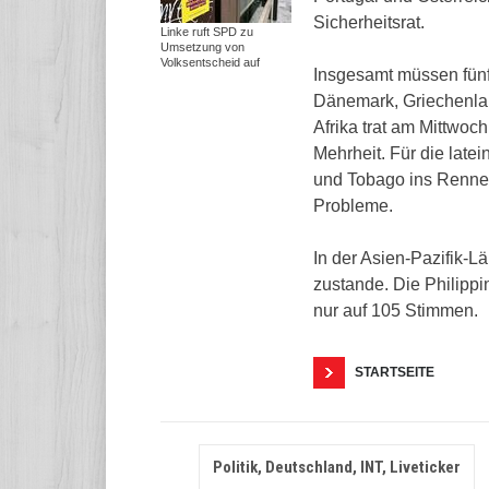
Sicherheitsrat.
Linke ruft SPD zu
Umsetzung von
Volksentscheid auf
Insgesamt müssen fünf
Dänemark, Griechenlan
Afrika trat am Mittwo
Mehrheit. Für die late
und Tobago ins Rennen
Probleme.
In der Asien-Pazifik-L
zustande. Die Philippi
nur auf 105 Stimmen.
STARTSEITE
Politik, Deutschland, INT, Liveticker