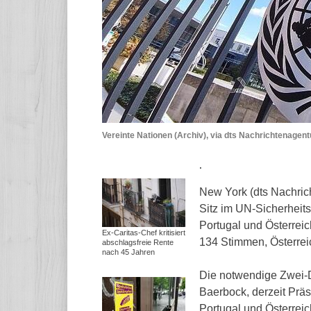
Vereinte Nationen (Archiv), via dts Nachrichtenagent
.
New York (dts Nachrich
Sitz im UN-Sicherheit
Portugal und Österreic
Ex-Caritas-Chef kritisiert
134 Stimmen, Österrei
abschlagsfreie Rente
nach 45 Jahren
Die notwendige Zwei-D
Baerbock, derzeit Prä
Portugal und Österrei