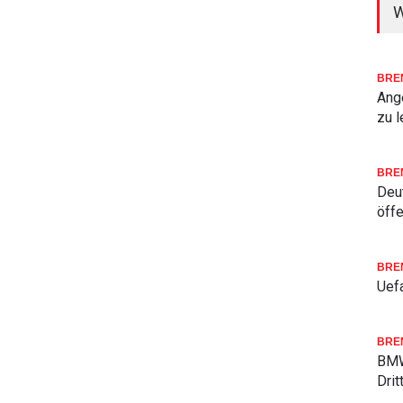
W
BRE
Ang
zu l
BRE
Deu
öffe
BRE
Uefa
BRE
BMW
Drit