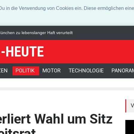
n die Verwendung von Cookies ein. Diese ermöglichen eine 
 Innenministerium
US-Börsen lassen nach - Ölpreis steigt kräftig
-HEUTE
ZEN
POLITIK
MOTOR
TECHNOLOGIE
PANORA
V
rliert Wahl um Sitz
itsrat