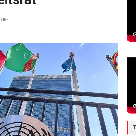
4 Uhr
T