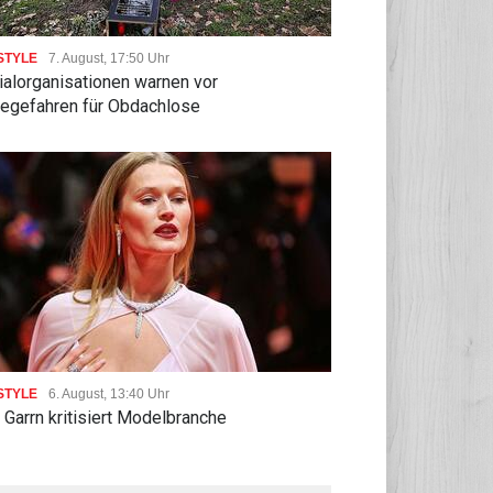
STYLE
7. August, 17:50 Uhr
ialorganisationen warnen vor
zegefahren für Obdachlose
POLITIK
06.08, 13:23 Uhr
TIK
06.08, 14:53 Uhr
Medien: Ukrainisches
h Ausweisung von
Flugzeug in Leipzig neben
nalistin: Russland wirft
Drohne war mit Munition
kreich ''politische
beladen
olgung'' vor
STYLE
6. August, 13:40 Uhr
 Garrn kritisiert Modelbranche