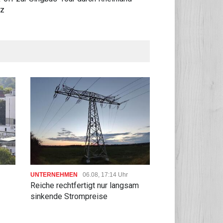
lz
UNTERNEHMEN
06.08, 17:14 Uhr
UNTERNEHMEN
06
Reiche rechtfertigt nur langsam
Niedrigwasser: Bi
sinkende Strompreise
auf Straßen und 