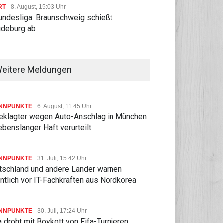
RT
8. August, 15:03 Uhr
Bundesliga: Braunschweig schießt
deburg ab
eitere Meldungen
NNPUNKTE
6. August, 11:45 Uhr
eklagter wegen Auto-Anschlag in München
ebenslanger Haft verurteilt
NNPUNKTE
31. Juli, 15:42 Uhr
tschland und andere Länder warnen
ntlich vor IT-Fachkräften aus Nordkorea
NNPUNKTE
30. Juli, 17:24 Uhr
 droht mit Boykott von Fifa-Turnieren