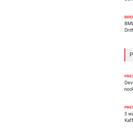
BRE
BMW
Drit
P
PRE
Deve
noch
PRE
3 w
Kaf