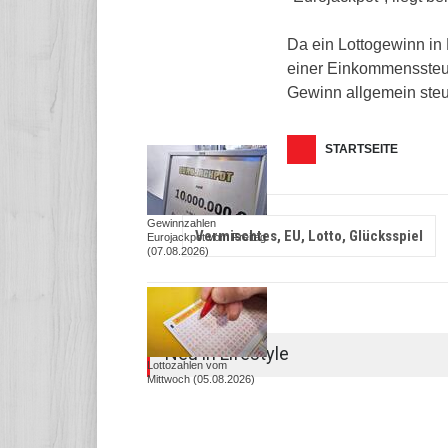
Da ein Lottogewinn in
einer Einkommenssteue
Gewinn allgemein steue
STARTSEITE
Gewinnzahlen
Vermischtes, EU, Lotto, Glücksspiel
Eurojackpot vom Freitag
(07.08.2026)
Neu in Lifestyle
Lottozahlen vom
Mittwoch (05.08.2026)