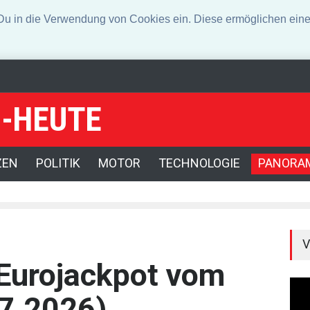
n die Verwendung von Cookies ein. Diese ermöglichen eine 
-HEUTE
-Gouverneurin vor
Angeklagter wegen Auto-Anschlag in München zu l
irbt in Baden-Württemberg
ZEN
POLITIK
MOTOR
TECHNOLOGIE
PANORA
V
Eurojackpot vom
07.2026)