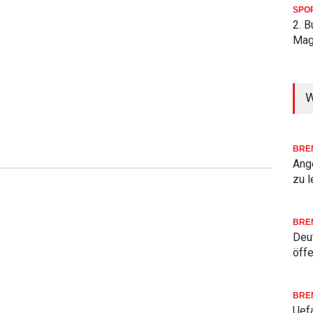
SPO
2. 
Mag
W
BRE
Ang
zu l
BRE
Deu
öffe
BRE
Uefa