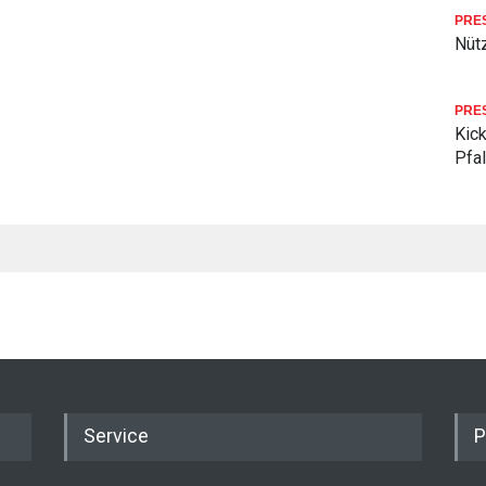
PRE
Nüt
PRE
Kick
Pfa
Service
P