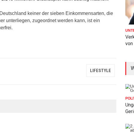
 Deutschland keiner der sieben Einkommensarten, die
r unterliegen, zugeordnet werden kann, ist ein
rfrei.
UNT
Verk
von
W
LIFESTYLE
POLI
Ung
Ger