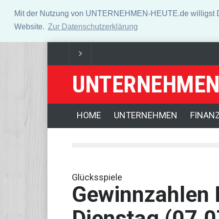
Mit der Nutzung von UNTERNEHMEN-HEUTE.de willigst Du i
Website.
Zur Datenschutzerklärung
UNTERNEHMEN
US-Börsen legen zu - Trump geht erneut gegen Fed
Absturz von Ultraleichtflugzeug: 72-jähriger Pilot st
HOME
UNTERNEHMEN
FINAN
Glücksspiele
Gewinnzahlen 
Dienstag (07.