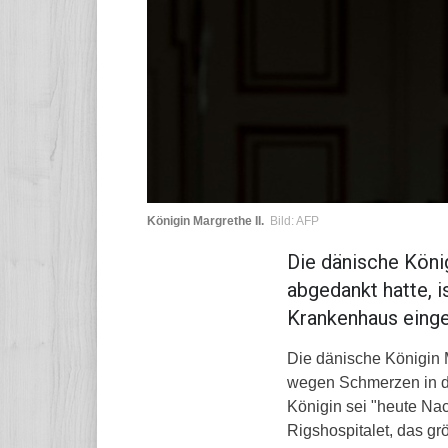
Königin Margrethe II.
Bild: AFP
Die dänische König
abgedankt hatte, i
Krankenhaus einge
Die dänische Königin M
wegen Schmerzen in de
Königin sei "heute Na
Rigshospitalet, das g