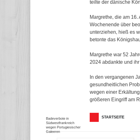
teilte der dänische Kö
Margrethe, die am 16. 
Wochenende über beob
unterziehen, hieß es we
betonte das Königsha
Margrethe war 52 Jahr
2024 abdankte und ihr
In den vergangenen Ja
gesundheitlichen Prob
wegen einer Erkältung
größeren Eingriff am 
STARTSEITE
Badeverbote in
Südwestfrankreich
wegen Portugiesischer
Galeeren