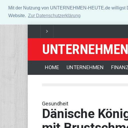
Mit der Nutzung von UNTERNEHMEN-HEUTE.de willigst Du i
Website.
Zur Datenschutzerklärung
UNTERNEHMEN
US-Börsen lassen nach - Ölpreis steigt kräftig
Ange
Verteidigungspolitiker will Nato-Konsultationen nach
HOME
UNTERNEHMEN
FINAN
Gesundheit
Dänische König
mit Brustschm