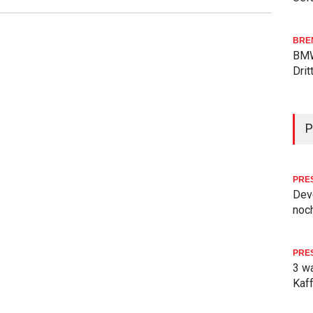
BRE
BMW
Drit
P
PRE
Deve
noch
PRE
3 w
Kaf