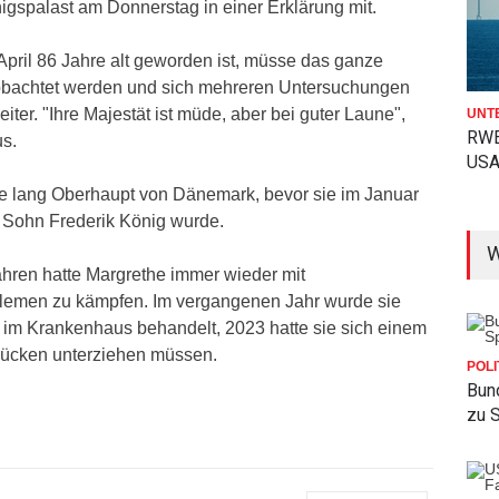
nigspalast am Donnerstag in einer Erklärung mit.
April 86 Jahre alt geworden ist, müsse das ganze
achtet werden und sich mehreren Untersuchungen
iter. "Ihre Majestät ist müde, aber bei guter Laune",
UNT
RWE
us.
USA
e lang Oberhaupt von Dänemark, bevor sie im Januar
 Sohn Frederik König wurde.
W
hren hatte Margrethe immer wieder mit
lemen zu kämpfen. Im vergangenen Jahr wurde sie
 im Krankenhaus behandelt, 2023 hatte sie sich einem
Rücken unterziehen müssen.
POLI
Bun
zu 