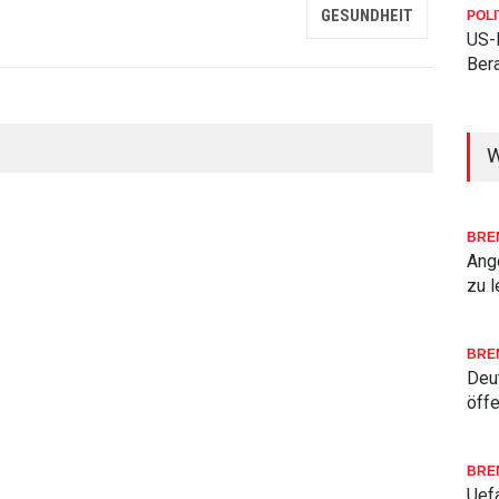
GESUNDHEIT
POLI
US-
Bera
W
BRE
Ang
zu l
BRE
Deu
öffe
BRE
Uefa