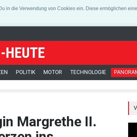
n die Verwendung von Cookies ein. Diese ermöglichen eine 
-HEUTE
klagter wegen Auto-Anschlag in München zu lebenslanger Haft verurtei
 Drohnenfund
ZEN
POLITIK
MOTOR
TECHNOLOGIE
PANORA
V
in Margrethe II.
erzen ins