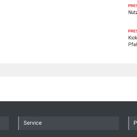
PRE
Nüt
PRE
Kick
Pfa
Service
P