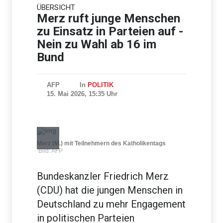
ÜBERSICHT
Absturz von
Ultraleichtflugzeug: 72-
Merz ruft junge Menschen
jähriger Pilot stirbt in Baden-
zu Einsatz in Parteien auf -
Württemberg
Nein zu Wahl ab 16 im
Bund
AFP
In
POLITIK
15. Mai 2026, 15:35 Uhr
Merz (M.) mit Teilnehmern des Katholikentags
Bild: AFP
Bundeskanzler Friedrich Merz
(CDU) hat die jungen Menschen in
Deutschland zu mehr Engagement
in politischen Parteien