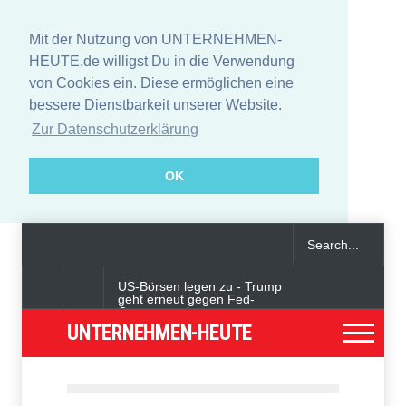
Mit der Nutzung von UNTERNEHMEN-
HEUTE.de willigst Du in die Verwendung
von Cookies ein. Diese ermöglichen eine
bessere Dienstbarkeit unserer Website.
Zur Datenschutzerklärung
OK
US-Börsen legen zu - Trump
geht erneut gegen Fed-
Gouverneurin vor
UNTERNEHMEN-HEUTE
Angeklagter wegen Auto-
Anschlag in München zu
lebenslanger Haft verurteilt