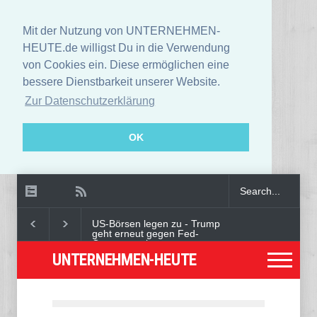
Mit der Nutzung von UNTERNEHMEN-
HEUTE.de willigst Du in die Verwendung
von Cookies ein. Diese ermöglichen eine
bessere Dienstbarkeit unserer Website.
Zur Datenschutzerklärung
OK
US-Börsen legen zu - Trump
geht erneut gegen Fed-
Gouverneurin vor
UNTERNEHMEN-HEUTE
Angeklagter wegen Auto-
Anschlag in München zu
lebenslanger Haft verurteilt