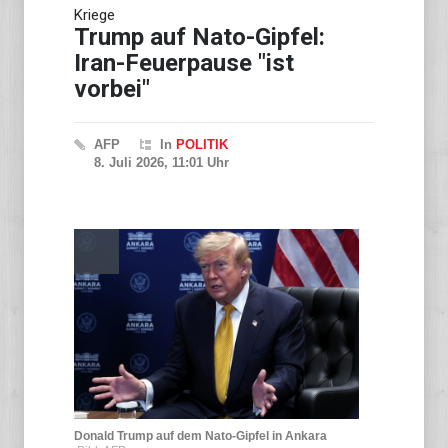
Kriege
Studie: Europa auf russische
Drohnenkampagne
Trump auf Nato-Gipfel:
unzureichend vorbereitet
Iran-Feuerpause "ist
vorbei"
AFP
In
POLITIK
8. Juli 2026, 11:01 Uhr
Donald Trump auf dem Nato-Gipfel in Ankara