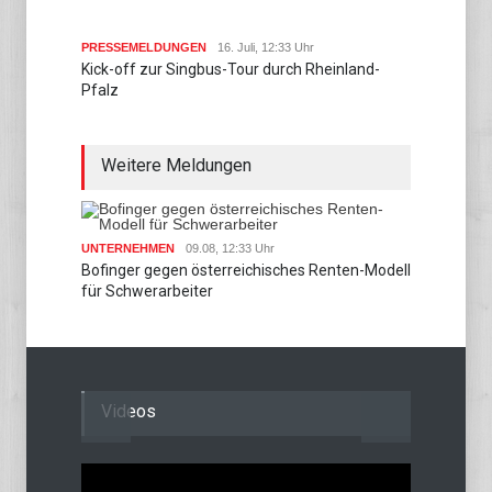
PRESSEMELDUNGEN
16. Juli, 12:33 Uhr
Kick-off zur Singbus-Tour durch Rheinland-
Pfalz
Weitere Meldungen
UNTERNEHMEN
09.08, 12:33 Uhr
UNTER
Bofinger gegen österreichisches Renten-Modell
Bilger
für Schwerarbeiter
Einhal
Videos